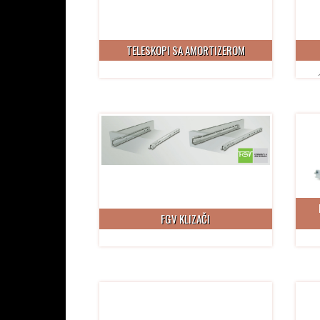
TELESKOPI SA AMORTIZEROM
FGV KLIZAČI