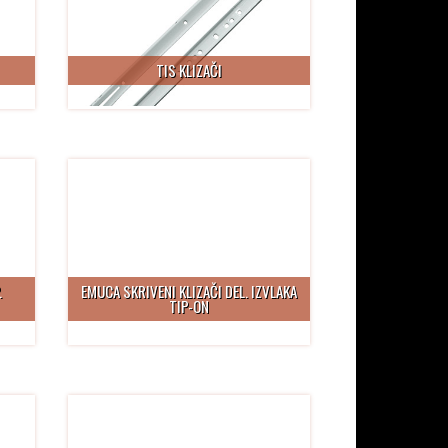
TIS KLIZAČI
.
EMUCA SKRIVENI KLIZAČI DEL. IZVLAKA
TIP-ON